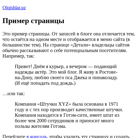
Перейти
Olqishlar.uz
к
содержимому
Пример страницы
Это пример страницы. От записей в блоге она отличается тем,
что остаётся на одном месте и отображается в меню сайта (в
большинстве тем). На странице «Детали» владельцы сайтов
обычно рассказывают о себе потенциальным посетителям.
Например, так:
Привет! Днём я курьер, а вечером — подающий
надежды актёр. Это мой блог. Я живу в Ростове-
на-Дону, люблю своего пса Джека и пинаколаду.
(И ещё попадать под дождь.)
…или так:
Компания «Штучки XYZ» была основана в 1971
году и с тех пор производит качественные штучки.
Компания находится в Готэм-сити, имеет штат из
более чем 2000 сотрудников и приносит много
пользы жителям Готэма.
Перейдите
в консоль
, чтобы удалить эту страницу и создать